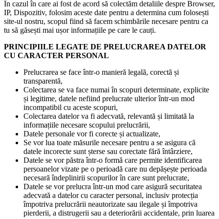
În cazul în care ai fost de acord să colectăm detaliile despre Browser,
IP, Dispozitiv, folosim aceste date pentru a determina cum folosești
site-ul nostru, scopul fiind să facem schimbările necesare pentru ca
tu să găsești mai ușor informațiile pe care le cauți.
PRINCIPIILE LEGATE DE PRELUCRAREA DATELOR
CU CARACTER PERSONAL
Prelucrarea se face într-o manieră legală, corectă și
transparentă,
Colectarea se va face numai în scopuri determinate, explicite
și legitime, datele nefiind prelucrate ulterior într-un mod
incompatibil cu aceste scopuri,
Colectarea datelor va fi adecvată, relevantă și limitată la
informațiile necesare scopului prelucrării,
Datele personale vor fi corecte și actualizate,
Se vor lua toate măsurile necesare pentru a se asigura că
datele incorecte sunt șterse sau corectate fără întârziere,
Datele se vor păstra într-o formă care permite identificarea
persoanelor vizate pe o perioadă care nu depășește perioada
necesară îndeplinirii scopurilor în care sunt prelucrate,
Datele se vor prelucra într-un mod care asigură securitatea
adecvată a datelor cu caracter personal, inclusiv protecția
împotriva prelucrării neautorizate sau ilegale și împotriva
pierderii, a distrugerii sau a deteriorării accidentale, prin luarea