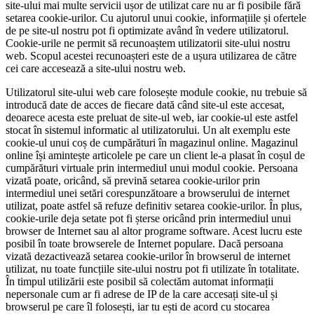
site-ului mai multe servicii ușor de utilizat care nu ar fi posibile fără
setarea cookie-urilor. Cu ajutorul unui cookie, informațiile și ofertele
de pe site-ul nostru pot fi optimizate având în vedere utilizatorul.
Cookie-urile ne permit să recunoaștem utilizatorii site-ului nostru
web. Scopul acestei recunoașteri este de a ușura utilizarea de către
cei care accesează a site-ului nostru web.
Utilizatorul site-ului web care folosește module cookie, nu trebuie să
introducă date de acces de fiecare dată când site-ul este accesat,
deoarece acesta este preluat de site-ul web, iar cookie-ul este astfel
stocat în sistemul informatic al utilizatorului. Un alt exemplu este
cookie-ul unui coș de cumpărături în magazinul online. Magazinul
online își amintește articolele pe care un client le-a plasat în coșul de
cumpărături virtuale prin intermediul unui modul cookie. Persoana
vizată poate, oricând, să prevină setarea cookie-urilor prin
intermediul unei setări corespunzătoare a browserului de internet
utilizat, poate astfel să refuze definitiv setarea cookie-urilor. În plus,
cookie-urile deja setate pot fi șterse oricând prin intermediul unui
browser de Internet sau al altor programe software. Acest lucru este
posibil în toate browserele de Internet populare. Dacă persoana
vizată dezactivează setarea cookie-urilor în browserul de internet
utilizat, nu toate funcțiile site-ului nostru pot fi utilizate în totalitate.
În timpul utilizării este posibil să colectăm automat informații
nepersonale cum ar fi adrese de IP de la care accesați site-ul și
browserul pe care îl folosești, iar tu ești de acord cu stocarea