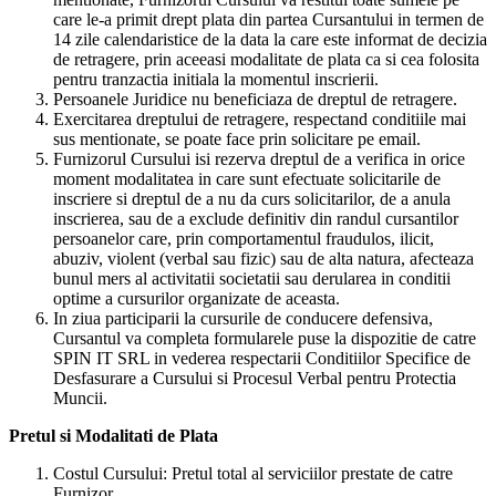
care le-a primit drept plata din partea Cursantului in termen de
14 zile calendaristice de la data la care este informat de decizia
de retragere, prin aceeasi modalitate de plata ca si cea folosita
pentru tranzactia initiala la momentul inscrierii.
Persoanele Juridice nu beneficiaza de dreptul de retragere.
Exercitarea dreptului de retragere, respectand conditiile mai
sus mentionate, se poate face prin solicitare pe email.
Furnizorul Cursului isi rezerva dreptul de a verifica in orice
moment modalitatea in care sunt efectuate solicitarile de
inscriere si dreptul de a nu da curs solicitarilor, de a anula
inscrierea, sau de a exclude definitiv din randul cursantilor
persoanelor care, prin comportamentul fraudulos, ilicit,
abuziv, violent (verbal sau fizic) sau de alta natura, afecteaza
bunul mers al activitatii societatii sau derularea in conditii
optime a cursurilor organizate de aceasta.
In ziua participarii la cursurile de conducere defensiva,
Cursantul va completa formularele puse la dispozitie de catre
SPIN IT SRL in vederea respectarii Conditiilor Specifice de
Desfasurare a Cursului si Procesul Verbal pentru Protectia
Muncii.
Pretul si Modalitati de Plata
Costul Cursului: Pretul total al serviciilor prestate de catre
Furnizor.