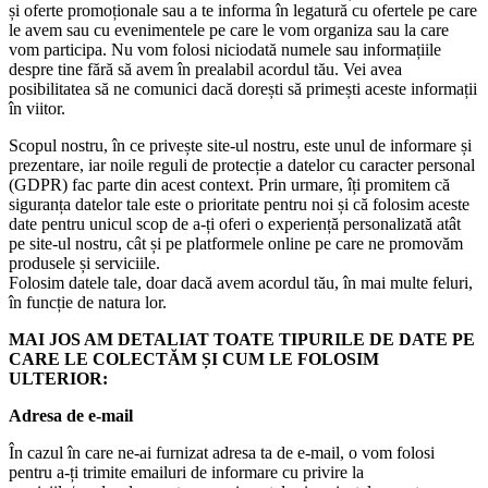
și oferte promoționale sau a te informa în legatură cu ofertele pe care
le avem sau cu evenimentele pe care le vom organiza sau la care
vom participa. Nu vom folosi niciodată numele sau informațiile
despre tine fără să avem în prealabil acordul tău. Vei avea
posibilitatea să ne comunici dacă dorești să primești aceste informații
în viitor.
Scopul nostru, în ce privește site-ul nostru, este unul de informare și
prezentare, iar noile reguli de protecție a datelor cu caracter personal
(GDPR) fac parte din acest context. Prin urmare, îți promitem că
siguranța datelor tale este o prioritate pentru noi și că folosim aceste
date pentru unicul scop de a-ți oferi o experiență personalizată atât
pe site-ul nostru, cât și pe platformele online pe care ne promovăm
produsele și serviciile.
Folosim datele tale, doar dacă avem acordul tău, în mai multe feluri,
în funcție de natura lor.
MAI JOS AM DETALIAT TOATE TIPURILE DE DATE PE
CARE LE COLECTĂM ȘI CUM LE FOLOSIM
ULTERIOR:
Adresa de e-mail
În cazul în care ne-ai furnizat adresa ta de e-mail, o vom folosi
pentru a-ți trimite emailuri de informare cu privire la