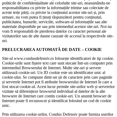
politicile de confidențialitate ale celorlalte site-uri, neasumându-ne
responsabilitatea cu privire la informațiile trimise sau colectate de
aceste terțe părți, cu privire la conținutul acestor site-uri și, prin
urmare, nu vom putea fi ținuți răspunzători pentru conținutul,
publicitatea, bunurile, serviciile, software-ul informațiile sau alte
materiale disponibile pe sau prin intemediul acestor site-uri. Noi nu
vom fi responsabili de pierderea datelor cu caracter personal ale
vizitatorilor sau de alte daune cauzate de accesul la respectivele site-
uri.
PRELUCRAREA AUTOMATĂ DE DATE – COOKIE
Site-ul www.condusdefensiv.ro folosește identificatori de tip cookie.
Cookie-urile sunt fișiere text care sunt stocate într-un computer prin
intermediul Browserului de Internet. Multe site-uri și servere
utilizează cookie-uri. Un ID cookie este un identificator unic al
cookie-ului. Se compune dintr-un șir de caractere prin care paginile
și serverele Internet pot fi atribuite browserului de Internet în care a
fost stocat cookie-ul. Acest lucur permite site-urilor web și serverelor
vizitate să diferențieze browserul individual al datelor de la alte
browsere de Internet care contin cookie-uri. Un anumit browser de
Internet poate fi recunoscut și identificat folosind un cod de cookie
unic.
Prin utilizarea cookie-urilor, Condus Defensiv poate furniza userilor