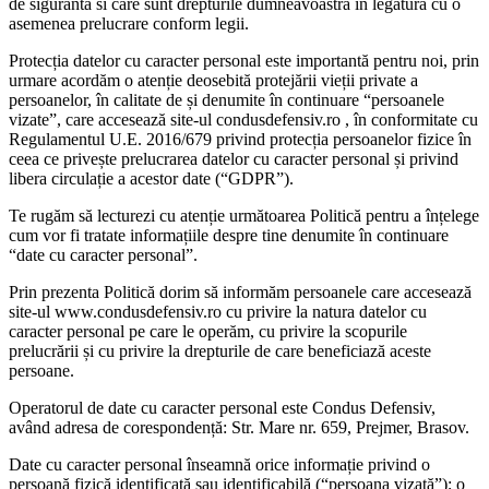
de siguranta si care sunt drepturile dumneavoastra in legatura cu o
asemenea prelucrare conform legii.
Protecția datelor cu caracter personal este importantă pentru noi, prin
urmare acordăm o atenție deosebită protejării vieții private a
persoanelor, în calitate de și denumite în continuare “persoanele
vizate”, care accesează site-ul condusdefensiv.ro , în conformitate cu
Regulamentul U.E. 2016/679 privind protecția persoanelor fizice în
ceea ce privește prelucrarea datelor cu caracter personal și privind
libera circulație a acestor date (“GDPR”).
Te rugăm să lecturezi cu atenție următoarea Politică pentru a înțelege
cum vor fi tratate informațiile despre tine denumite în continuare
“date cu caracter personal”.
Prin prezenta Politică dorim să informăm persoanele care accesează
site-ul www.condusdefensiv.ro cu privire la natura datelor cu
caracter personal pe care le operăm, cu privire la scopurile
prelucrării și cu privire la drepturile de care beneficiază aceste
persoane.
Operatorul de date cu caracter personal este Condus Defensiv,
având adresa de corespondență: Str. Mare nr. 659, Prejmer, Brasov.
Date cu caracter personal înseamnă orice informație privind o
persoană fizică identificată sau identificabilă (“persoana vizată”); o