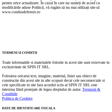
pentru orice actualizare. În cazul în care nu sunteți de acord cu
modificările aduse Politicii, vă rugăm să nu mai utilizați site-ul
www.condusdefensiv.ro
TERMENI SI CONDITII
Toate informatiile si materialele folosite in acest site sunt rezervate in
exclusivitate de SPIN IT SRL.
Folosirea oricarui text, imagine, material, fisier sau obiect de
constructie din acest site in alte scopuri decat cele necomerciale si
cele specificate in site fara acordul scris al SPIN IT SRL este
interzisa fiind protejate de legea dreptului de autor.
Termenii &
Conditiile
Politica de Cookies
DATE DE IDENTIFICARE FISCALA