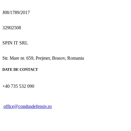
Nr. Reg. Com.:
J08/1789/2017
CUI:
32902508
Denumirea firmei:
SPIN IT SRL
Sediu Social:
Str. Mare nr. 659, Prejmer, Brasov, Romania
DATE DE CONTACT
Telefon:
+40 735 532 090
E-mail:
office@condusdefensiv.ro