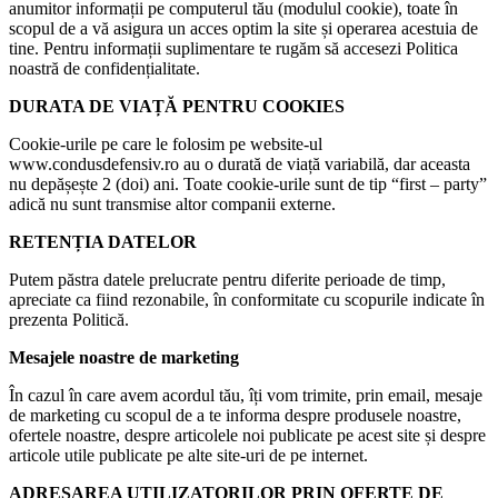
anumitor informații pe computerul tău (modulul cookie), toate în
scopul de a vă asigura un acces optim la site și operarea acestuia de
tine. Pentru informații suplimentare te rugăm să accesezi Politica
noastră de confidențialitate.
DURATA DE VIAȚĂ PENTRU COOKIES
Cookie-urile pe care le folosim pe website-ul
www.condusdefensiv.ro au o durată de viață variabilă, dar aceasta
nu depășește 2 (doi) ani. Toate cookie-urile sunt de tip “first – party”
adică nu sunt transmise altor companii externe.
RETENȚIA DATELOR
Putem păstra datele prelucrate pentru diferite perioade de timp,
apreciate ca fiind rezonabile, în conformitate cu scopurile indicate în
prezenta Politică.
Mesajele noastre de marketing
În cazul în care avem acordul tău, îți vom trimite, prin email, mesaje
de marketing cu scopul de a te informa despre produsele noastre,
ofertele noastre, despre articolele noi publicate pe acest site și despre
articole utile publicate pe alte site-uri de pe internet.
ADRESAREA UTILIZATORILOR PRIN OFERTE DE