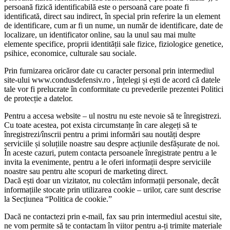
persoană fizică identificabilă este o persoană care poate fi
identificată, direct sau indirect, în special prin referire la un element
de identificare, cum ar fi un nume, un număr de identificare, date de
localizare, un identificator online, sau la unul sau mai multe
elemente specifice, proprii identității sale fizice, fiziologice genetice,
psihice, economice, culturale sau sociale.
Prin furnizarea oricăror date cu caracter personal prin intermediul
site-ului www.condusdefensiv.ro , înțelegi și ești de acord că datele
tale vor fi prelucrate în conformitate cu prevederile prezentei Politici
de protecție a datelor.
Pentru a accesa website – ul nostru nu este nevoie să te înregistrezi.
Cu toate acestea, pot exista circumstanțe în care alegeți să te
înregistrezi/înscrii pentru a primi informări sau noutăți despre
serviciile și soluțiile noastre sau despre acțiunile desfășurate de noi.
În aceste cazuri, putem contacta persoanele înregistrate pentru a le
invita la evenimente, pentru a le oferi informații despre serviciile
noastre sau pentru alte scopuri de marketing direct.
Dacă ești doar un vizitator, nu colectăm informații personale, decât
informațiile stocate prin utilizarea cookie – urilor, care sunt descrise
la Secțiunea “Politica de cookie.”
Dacă ne contactezi prin e-mail, fax sau prin intermediul acestui site,
ne vom permite să te contactam în viitor pentru a-ți trimite materiale