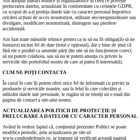
Am adoptat măsuri tehnice și organizatorice în ceea ce privește
prelucrarea datelor, actualizate în conformitate cu cerințele GDPR,
cu scopul de a-ți proteja datele tale cu caracter personal împotriva
oricărei acțiuni de acces neautorizat, utilizare necorespunzătoare sau
divulgare, modificare neautorizată, distrugere sau pierdere
accidentală.
Am luat toate măsurile tehnice pentru ca tu să nu fii obligat(ă) să ne
furnizezi niciun fel de date (totul e opțional), dar e bine de știut că
fără ele e posibil ca anumite părți din site să nu funcționeze corect,
să nu putem colabora, sau să nu te putem anunța cu privire la
serviciile din portofoliul nostru de care ai putea fi interesat(ă).
CUM NE POȚI CONTACTA
În cazul în care îți putem oferi orice fel de informații cu privire la
produsele și serviciile noastre, sau la felul în care colectăm și
utilizăm datele tale personale, te rugăm să ne trimiți un e-mail din
pagina de contact a site-ului nostru.
ACTUALIZAREA POLITICII DE PROTECȚIE ȘI
PRELUCRARE A DATELOR CU CARACTER PERSONAL
Având în vedere faptul că, conținutul prezentei Politici se poate
modifica periodic, prin actualizarea pe site-ul
www.condusdefensiv.ro, se impune să verificați această pagină