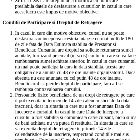
SPIN IT SRL are dreptul de a modifica cu notificare
prealabila datele de desfasurare a cursurilor, in cazul in care
acest lucru este impus de motive obiective.
Conditii de Participare si Dreptul de Retragere
In cazul in care din motive obiective, cursul nu se poate
desfasura sau inceperea acestuia intarzie cu mai mult de 180
de zile fata de Data Estimata stabilita de Prestator si
Beneficiar, Cursantul are dreptul sa solicite returnarea sumei
achitate, furnizand pe email (in scris) contul in care se va face
rambursarea sumei achitate anterior. In cazul in care cursantul
nu mai poate participa la curs in data stabilita, acesta are
obligatia de a anunta cu 48 de ore inainte organizatorul. Daca
absenta nu este anuntata cu cel putin 48 de ore inainte,
Beneficiarul isi pierde dreptul de participare, fara a I se
rambursa contravaloarea cursului.
Persoanele fizice beneficiaza de un drept de retragere pe care
il pot exercita in termen de 14 zile calendaristice de la data
inscrierii, doar in situatia in care nu a fost anuntata Data de
Incepere a cursului. In cazul in care Data de Incepere a
cursului a fost stabilita si comunicata catre cursant, nicio suma
de bani achitata nu va putea fi restituita. In situatia in care se
va exercita dreptul de retragere in primele 14 zile
calendaristice de la inscriere, respectand conditiile mai sus
mentionate, Furnizorul Cursului va restitui toate sumele pe