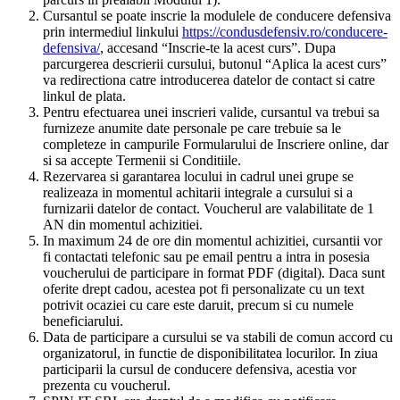
Cursantul se poate inscrie la modulele de conducere defensiva
prin intermediul linkului
https://condusdefensiv.ro/conducere-
defensiva/
, accesand “Inscrie-te la acest curs”. Dupa
parcurgerea descrierii cursului, butonul “Aplica la acest curs”
va redirectiona catre introducerea datelor de contact si catre
linkul de plata.
Pentru efectuarea unei inscrieri valide, cursantul va trebui sa
furnizeze anumite date personale pe care trebuie sa le
completeze in campurile Formularului de Inscriere online, dar
si sa accepte Termenii si Conditiile.
Rezervarea si garantarea locului in cadrul unei grupe se
realizeaza in momentul achitarii integrale a cursului si a
furnizarii datelor de contact. Voucherul are valabilitate de 1
AN din momentul achizitiei.
In maximum 24 de ore din momentul achizitiei, cursantii vor
fi contactati telefonic sau pe email pentru a intra in posesia
voucherului de participare in format PDF (digital). Daca sunt
oferite drept cadou, acestea pot fi personalizate cu un text
potrivit ocaziei cu care este daruit, precum si cu numele
beneficiarului.
Data de participare a cursului se va stabili de comun accord cu
organizatorul, in functie de disponibilitatea locurilor. In ziua
participarii la cursul de conducere defensiva, acestia vor
prezenta cu voucherul.