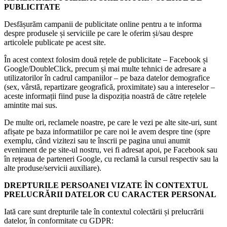
PUBLICITATE
Desfășurăm campanii de publicitate online pentru a te informa
despre produsele și serviciile pe care le oferim și/sau despre
articolele publicate pe acest site.
În acest context folosim două rețele de publicitate – Facebook și
Google/DoubleClick, precum și mai multe tehnici de adresare a
utilizatorilor în cadrul campaniilor – pe baza datelor demografice
(sex, vârstă, repartizare geografică, proximitate) sau a intereselor –
aceste informații fiind puse la dispoziția noastră de către rețelele
amintite mai sus.
De multe ori, reclamele noastre, pe care le vezi pe alte site-uri, sunt
afișate pe baza informatiilor pe care noi le avem despre tine (spre
exemplu, când vizitezi sau te înscrii pe pagina unui anumit
eveniment de pe site-ul nostru, vei fi adresat apoi, pe Facebook sau
în rețeaua de parteneri Google, cu reclamă la cursul respectiv sau la
alte produse/servicii auxiliare).
DREPTURILE PERSOANEI VIZATE ÎN CONTEXTUL
PRELUCRĂRII DATELOR CU CARACTER PERSONAL
Iată care sunt drepturile tale în contextul colectării și prelucrării
datelor, în conformitate cu GDPR: