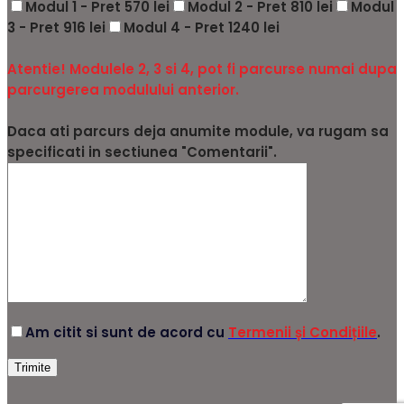
Modul 1 - Pret 570 lei
Modul 2 - Pret 810 lei
Modul
3 - Pret 916 lei
Modul 4 - Pret 1240 lei
Atentie! Modulele 2, 3 si 4, pot fi parcurse numai dupa
parcurgerea modulului anterior.
Daca ati parcurs deja anumite module, va rugam sa
specificati in sectiunea "Comentarii".
Am citit si sunt de acord cu
Termenii și Condițiile
.