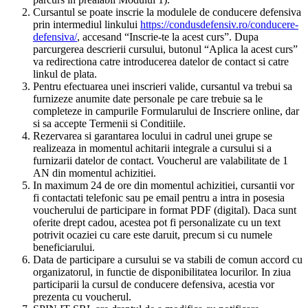
Cursantul se poate inscrie la modulele de conducere defensiva
prin intermediul linkului
https://condusdefensiv.ro/conducere-
defensiva/
, accesand “Inscrie-te la acest curs”. Dupa
parcurgerea descrierii cursului, butonul “Aplica la acest curs”
va redirectiona catre introducerea datelor de contact si catre
linkul de plata.
Pentru efectuarea unei inscrieri valide, cursantul va trebui sa
furnizeze anumite date personale pe care trebuie sa le
completeze in campurile Formularului de Inscriere online, dar
si sa accepte Termenii si Conditiile.
Rezervarea si garantarea locului in cadrul unei grupe se
realizeaza in momentul achitarii integrale a cursului si a
furnizarii datelor de contact. Voucherul are valabilitate de 1
AN din momentul achizitiei.
In maximum 24 de ore din momentul achizitiei, cursantii vor
fi contactati telefonic sau pe email pentru a intra in posesia
voucherului de participare in format PDF (digital). Daca sunt
oferite drept cadou, acestea pot fi personalizate cu un text
potrivit ocaziei cu care este daruit, precum si cu numele
beneficiarului.
Data de participare a cursului se va stabili de comun accord cu
organizatorul, in functie de disponibilitatea locurilor. In ziua
participarii la cursul de conducere defensiva, acestia vor
prezenta cu voucherul.