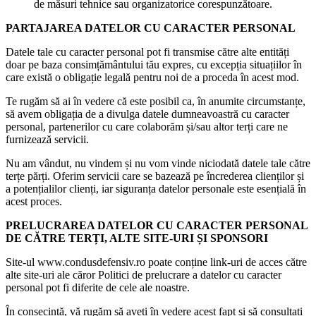
de măsuri tehnice sau organizatorice corespunzătoare.
PARTAJAREA DATELOR CU CARACTER PERSONAL
Datele tale cu caracter personal pot fi transmise către alte entități
doar pe baza consimțământului tău expres, cu excepția situațiilor în
care există o obligație legală pentru noi de a proceda în acest mod.
Te rugăm să ai în vedere că este posibil ca, în anumite circumstanțe,
să avem obligația de a divulga datele dumneavoastră cu caracter
personal, partenerilor cu care colaborăm și/sau altor terți care ne
furnizează servicii.
Nu am vândut, nu vindem și nu vom vinde niciodată datele tale către
terțe părți. Oferim servicii care se bazează pe încrederea clienților și
a potențialilor clienți, iar siguranța datelor personale este esențială în
acest proces.
PRELUCRAREA DATELOR CU CARACTER PERSONAL
DE CĂTRE TERȚI, ALTE SITE-URI ȘI SPONSORI
Site-ul www.condusdefensiv.ro poate conține link-uri de acces către
alte site-uri ale căror Politici de prelucrare a datelor cu caracter
personal pot fi diferite de cele ale noastre.
În consecință, vă rugăm să aveți în vedere acest fapt și să consultați