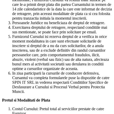
care le-a primit drept plata din partea Cursantului in termen de
14 zile calendaristice de la data la care este informat de decizia
de retragere, prin aceeasi modalitate de plata ca si cea folosita
pentru tranzactia initiala la momentul inscrierii.
Persoanele Juridice nu beneficiaza de dreptul de retragere.
Exercitarea dreptului de retragere, respectand conditiile mai
sus mentionate, se poate face prin solicitare pe email.
Furnizorul Cursului isi rezerva dreptul de a verifica in orice
moment modalitatea in care sunt efectuate solicitarile de
inscriere si dreptul de a nu da curs solicitarilor, de a anula
inscrierea, sau de a exclude definitiv din randul cursantilor
persoanelor care, prin comportamentul fraudulos, ilicit,
abuziv, violent (verbal sau fizic) sau de alta natura, afecteaza
bunul mers al activitatii societatii sau derularea in conditii
optime a cursurilor organizate de aceasta.
In ziua participarii la cursurile de conducere defensiva,
Cursantul va completa formularele puse la dispozitie de catre
SPIN IT SRL in vederea respectarii Conditiilor Specifice de
Desfasurare a Cursului si Procesul Verbal pentru Protectia
Muncii.
Pretul si Modalitati de Plata
Costul Cursului: Pretul total al serviciilor prestate de catre
Furnizor.