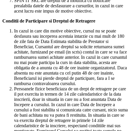
SPIN IT SRL are dreptul de a modifica cu notificare
prealabila datele de desfasurare a cursurilor, in cazul in care
acest lucru este impus de motive obiective.
Conditii de Participare si Dreptul de Retragere
In cazul in care din motive obiective, cursul nu se poate
desfasura sau inceperea acestuia intarzie cu mai mult de 180
de zile fata de Data Estimata stabilita de Prestator si
Beneficiar, Cursantul are dreptul sa solicite returnarea sumei
achitate, furnizand pe email (in scris) contul in care se va face
rambursarea sumei achitate anterior. In cazul in care cursantul
nu mai poate participa la curs in data stabilita, acesta are
obligatia de a anunta cu 48 de ore inainte organizatorul. Daca
absenta nu este anuntata cu cel putin 48 de ore inainte,
Beneficiarul isi pierde dreptul de participare, fara a I se
rambursa contravaloarea cursului.
Persoanele fizice beneficiaza de un drept de retragere pe care
il pot exercita in termen de 14 zile calendaristice de la data
inscrierii, doar in situatia in care nu a fost anuntata Data de
Incepere a cursului. In cazul in care Data de Incepere a
cursului a fost stabilita si comunicata catre cursant, nicio suma
de bani achitata nu va putea fi restituita. In situatia in care se
va exercita dreptul de retragere in primele 14 zile
calendaristice de la inscriere, respectand conditiile mai sus
mentionate, Furnizorul Cursului va restitui toate sumele pe