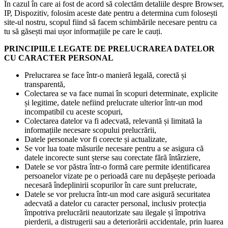
În cazul în care ai fost de acord să colectăm detaliile despre Browser,
IP, Dispozitiv, folosim aceste date pentru a determina cum folosești
site-ul nostru, scopul fiind să facem schimbările necesare pentru ca
tu să găsești mai ușor informațiile pe care le cauți.
PRINCIPIILE LEGATE DE PRELUCRAREA DATELOR
CU CARACTER PERSONAL
Prelucrarea se face într-o manieră legală, corectă și
transparentă,
Colectarea se va face numai în scopuri determinate, explicite
și legitime, datele nefiind prelucrate ulterior într-un mod
incompatibil cu aceste scopuri,
Colectarea datelor va fi adecvată, relevantă și limitată la
informațiile necesare scopului prelucrării,
Datele personale vor fi corecte și actualizate,
Se vor lua toate măsurile necesare pentru a se asigura că
datele incorecte sunt șterse sau corectate fără întârziere,
Datele se vor păstra într-o formă care permite identificarea
persoanelor vizate pe o perioadă care nu depășește perioada
necesară îndeplinirii scopurilor în care sunt prelucrate,
Datele se vor prelucra într-un mod care asigură securitatea
adecvată a datelor cu caracter personal, inclusiv protecția
împotriva prelucrării neautorizate sau ilegale și împotriva
pierderii, a distrugerii sau a deteriorării accidentale, prin luarea