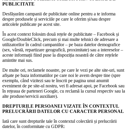
PUBLICITATE
Desfășurăm campanii de publicitate online pentru a te informa
despre produsele și serviciile pe care le oferim și/sau despre
articolele publicate pe acest site.
În acest context folosim două rețele de publicitate – Facebook și
Google/DoubleClick, precum și mai multe tehnici de adresare a
utilizatorilor în cadrul campaniilor – pe baza datelor demografice
(sex, vârstă, repartizare geografică, proximitate) sau a intereselor –
aceste informații fiind puse la dispoziția noastră de către rețelele
amintite mai sus.
De multe ori, reclamele noastre, pe care le vezi pe alte site-uri, sunt
afișate pe baza informatiilor pe care noi le avem despre tine (spre
exemplu, când vizitezi sau te înscrii pe pagina unui anumit
eveniment de pe site-ul nostru, vei fi adresat apoi, pe Facebook sau
în rețeaua de parteneri Google, cu reclamă la cursul respectiv sau la
alte produse/servicii auxiliare).
DREPTURILE PERSOANEI VIZATE ÎN CONTEXTUL
PRELUCRĂRII DATELOR CU CARACTER PERSONAL
Iată care sunt drepturile tale în contextul colectării și prelucrării
datelor, în conformitate cu GDPR: