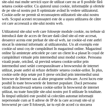
site-ului mai multe servicii ușor de utilizat care nu ar fi posibile fără
setarea cookie-urilor. Cu ajutorul unui cookie, informațiile și ofertele
de pe site-ul nostru pot fi optimizate având în vedere utilizatorul.
Cookie-urile ne permit să recunoaștem utilizatorii site-ului nostru
web. Scopul acestei recunoașteri este de a ușura utilizarea de către
cei care accesează a site-ului nostru web.
Utilizatorul site-ului web care folosește module cookie, nu trebuie să
introducă date de acces de fiecare dată când site-ul este accesat,
deoarece acesta este preluat de site-ul web, iar cookie-ul este astfel
stocat în sistemul informatic al utilizatorului. Un alt exemplu este
cookie-ul unui coș de cumpărături în magazinul online. Magazinul
online își amintește articolele pe care un client le-a plasat în coșul de
cumpărături virtuale prin intermediul unui modul cookie. Persoana
vizată poate, oricând, să prevină setarea cookie-urilor prin
intermediul unei setări corespunzătoare a browserului de internet
utilizat, poate astfel să refuze definitiv setarea cookie-urilor. În plus,
cookie-urile deja setate pot fi șterse oricând prin intermediul unui
browser de Internet sau al altor programe software. Acest lucru este
posibil în toate browserele de Internet populare. Dacă persoana
vizată dezactivează setarea cookie-urilor în browserul de internet
utilizat, nu toate funcțiile site-ului nostru pot fi utilizate în totalitate.
În timpul utilizării este posibil să colectăm automat informații
nepersonale cum ar fi adrese de IP de la care accesați site-ul și
browserul pe care îl folosești, iar tu ești de acord cu stocarea