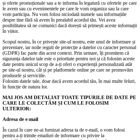
și oferte promoționale sau a te informa în legatură cu ofertele pe care
le avem sau cu evenimentele pe care le vom organiza sau la care
vom participa. Nu vom folosi niciodată numele sau informațiile
despre tine fără să avem în prealabil acordul tău. Vei avea
posibilitatea să ne comunici dacă dorești să primești aceste informații
în viitor.
Scopul nostru, în ce privește site-ul nostru, este unul de informare și
prezentare, iar noile reguli de protecție a datelor cu caracter personal
(GDPR) fac parte din acest context. Prin urmare, îți promitem că
siguranța datelor tale este o prioritate pentru noi și că folosim aceste
date pentru unicul scop de a-ți oferi o experiență personalizată atât
pe site-ul nostru, cât și pe platformele online pe care ne promovăm
produsele și serviciile.
Folosim datele tale, doar dacă avem acordul tău, în mai multe feluri,
în funcție de natura lor.
MAI JOS AM DETALIAT TOATE TIPURILE DE DATE PE
CARE LE COLECTĂM ȘI CUM LE FOLOSIM
ULTERIOR:
Adresa de e-mail
În cazul în care ne-ai furnizat adresa ta de e-mail, o vom folosi
pentru a-ți trimite emailuri de informare cu privire la