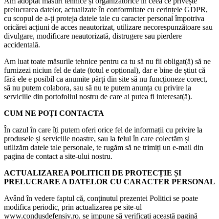
Am adoptat măsuri tehnice și organizatorice în ceea ce privește
prelucrarea datelor, actualizate în conformitate cu cerințele GDPR,
cu scopul de a-ți proteja datele tale cu caracter personal împotriva
oricărei acțiuni de acces neautorizat, utilizare necorespunzătoare sau
divulgare, modificare neautorizată, distrugere sau pierdere
accidentală.
Am luat toate măsurile tehnice pentru ca tu să nu fii obligat(ă) să ne
furnizezi niciun fel de date (totul e opțional), dar e bine de știut că
fără ele e posibil ca anumite părți din site să nu funcționeze corect,
să nu putem colabora, sau să nu te putem anunța cu privire la
serviciile din portofoliul nostru de care ai putea fi interesat(ă).
CUM NE POȚI CONTACTA
În cazul în care îți putem oferi orice fel de informații cu privire la
produsele și serviciile noastre, sau la felul în care colectăm și
utilizăm datele tale personale, te rugăm să ne trimiți un e-mail din
pagina de contact a site-ului nostru.
ACTUALIZAREA POLITICII DE PROTECȚIE ȘI
PRELUCRARE A DATELOR CU CARACTER PERSONAL
Având în vedere faptul că, conținutul prezentei Politici se poate
modifica periodic, prin actualizarea pe site-ul
www.condusdefensiv.ro, se impune să verificați această pagină