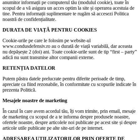
anumitor informații pe computerul tău (modulul cookie), toate în
scopul de a vă asigura un acces optim la site și operarea acestuia de
tine. Pentru informații suplimentare te rugăm să accesezi Politica
noastră de confidențialitate.
DURATA DE VIAȚĂ PENTRU COOKIES
Cookie-urile pe care le folosim pe website-ul
www.condusdefensiv.ro au o durată de viață variabilă, dar aceasta
nu depășește 2 (doi) ani. Toate cookie-urile sunt de tip “first – party”
adică nu sunt transmise altor companii externe.
RETENȚIA DATELOR
Putem păstra datele prelucrate pentru diferite perioade de timp,
apreciate ca fiind rezonabile, în conformitate cu scopurile indicate în
prezenta Politică.
Mesajele noastre de marketing
În cazul în care avem acordul tău, îți vom trimite, prin email, mesaje
de marketing cu scopul de a te informa despre produsele noastre,
ofertele noastre, despre articolele noi publicate pe acest site și despre
articole utile publicate pe alte site-uri de pe internet.
ADRESAREA UTILIZATORILOR PRIN OFERTE DE