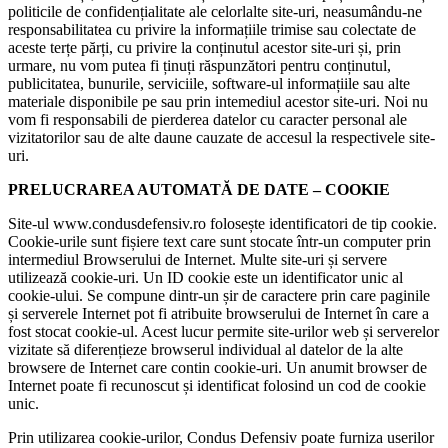
politicile de confidențialitate ale celorlalte site-uri, neasumându-ne
responsabilitatea cu privire la informațiile trimise sau colectate de
aceste terțe părți, cu privire la conținutul acestor site-uri și, prin
urmare, nu vom putea fi ținuți răspunzători pentru conținutul,
publicitatea, bunurile, serviciile, software-ul informațiile sau alte
materiale disponibile pe sau prin intemediul acestor site-uri. Noi nu
vom fi responsabili de pierderea datelor cu caracter personal ale
vizitatorilor sau de alte daune cauzate de accesul la respectivele site-
uri.
PRELUCRAREA AUTOMATĂ DE DATE – COOKIE
Site-ul www.condusdefensiv.ro folosește identificatori de tip cookie.
Cookie-urile sunt fișiere text care sunt stocate într-un computer prin
intermediul Browserului de Internet. Multe site-uri și servere
utilizează cookie-uri. Un ID cookie este un identificator unic al
cookie-ului. Se compune dintr-un șir de caractere prin care paginile
și serverele Internet pot fi atribuite browserului de Internet în care a
fost stocat cookie-ul. Acest lucur permite site-urilor web și serverelor
vizitate să diferențieze browserul individual al datelor de la alte
browsere de Internet care contin cookie-uri. Un anumit browser de
Internet poate fi recunoscut și identificat folosind un cod de cookie
unic.
Prin utilizarea cookie-urilor, Condus Defensiv poate furniza userilor