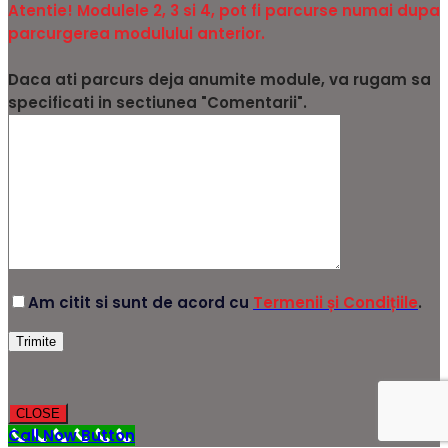
Atentie! Modulele 2, 3 si 4, pot fi parcurse numai dupa
parcurgerea modulului anterior.
Daca ati parcurs deja anumite module, va rugam sa
specificati in sectiunea "Comentarii".
Am citit si sunt de acord cu
Termenii și Condițiile
.
CLOSE
Call Now Button