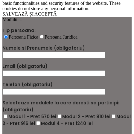
basic functionalities and security features of the website. These
cookies do not store any personal information.
SALVEAZĂ ȘI ACCEPTĂ
Modulul 1
Tip persoana:
Persoana Fizica
Persoana Juridica
Numele si Prenumele (obligatoriu)
Email (obligatoriu)
Telefon (obligatoriu)
Selecteaza modulele la care doresti sa participi:
(obligatoriu)
Modul 1 - Pret 570 lei
Modul 2 - Pret 810 lei
Modul
3 - Pret 916 lei
Modul 4 - Pret 1240 lei