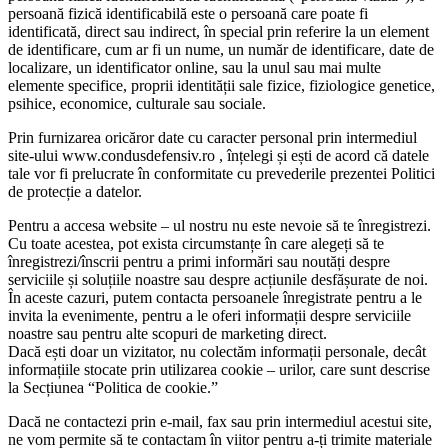
persoană fizică identificabilă este o persoană care poate fi
identificată, direct sau indirect, în special prin referire la un element
de identificare, cum ar fi un nume, un număr de identificare, date de
localizare, un identificator online, sau la unul sau mai multe
elemente specifice, proprii identității sale fizice, fiziologice genetice,
psihice, economice, culturale sau sociale.
Prin furnizarea oricăror date cu caracter personal prin intermediul
site-ului www.condusdefensiv.ro , înțelegi și ești de acord că datele
tale vor fi prelucrate în conformitate cu prevederile prezentei Politici
de protecție a datelor.
Pentru a accesa website – ul nostru nu este nevoie să te înregistrezi.
Cu toate acestea, pot exista circumstanțe în care alegeți să te
înregistrezi/înscrii pentru a primi informări sau noutăți despre
serviciile și soluțiile noastre sau despre acțiunile desfășurate de noi.
În aceste cazuri, putem contacta persoanele înregistrate pentru a le
invita la evenimente, pentru a le oferi informații despre serviciile
noastre sau pentru alte scopuri de marketing direct.
Dacă ești doar un vizitator, nu colectăm informații personale, decât
informațiile stocate prin utilizarea cookie – urilor, care sunt descrise
la Secțiunea “Politica de cookie.”
Dacă ne contactezi prin e-mail, fax sau prin intermediul acestui site,
ne vom permite să te contactam în viitor pentru a-ți trimite materiale