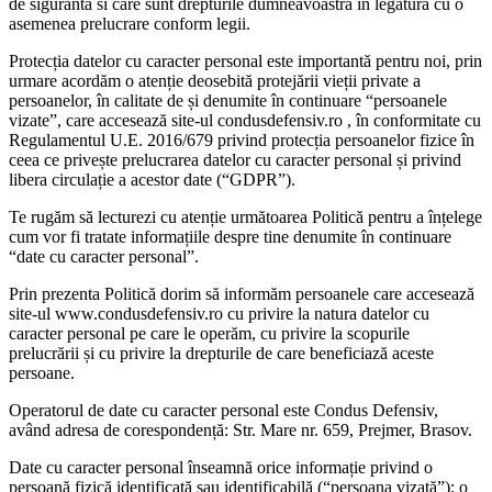
de siguranta si care sunt drepturile dumneavoastra in legatura cu o
asemenea prelucrare conform legii.
Protecția datelor cu caracter personal este importantă pentru noi, prin
urmare acordăm o atenție deosebită protejării vieții private a
persoanelor, în calitate de și denumite în continuare “persoanele
vizate”, care accesează site-ul condusdefensiv.ro , în conformitate cu
Regulamentul U.E. 2016/679 privind protecția persoanelor fizice în
ceea ce privește prelucrarea datelor cu caracter personal și privind
libera circulație a acestor date (“GDPR”).
Te rugăm să lecturezi cu atenție următoarea Politică pentru a înțelege
cum vor fi tratate informațiile despre tine denumite în continuare
“date cu caracter personal”.
Prin prezenta Politică dorim să informăm persoanele care accesează
site-ul www.condusdefensiv.ro cu privire la natura datelor cu
caracter personal pe care le operăm, cu privire la scopurile
prelucrării și cu privire la drepturile de care beneficiază aceste
persoane.
Operatorul de date cu caracter personal este Condus Defensiv,
având adresa de corespondență: Str. Mare nr. 659, Prejmer, Brasov.
Date cu caracter personal înseamnă orice informație privind o
persoană fizică identificată sau identificabilă (“persoana vizată”); o